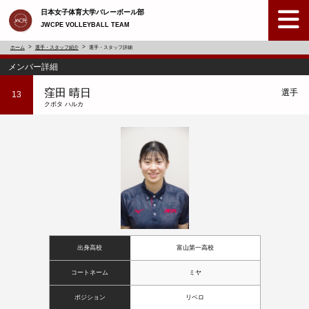
日本女子体育大学バレーボール部
JWCPE VOLLEYBALL TEAM
ホーム
選手・スタッフ紹介
選手・スタッフ詳細
メンバー詳細
窪田 晴日
選手
13
クボタ ハルカ
出身高校
富山第一高校
コートネーム
ミヤ
ポジション
リベロ