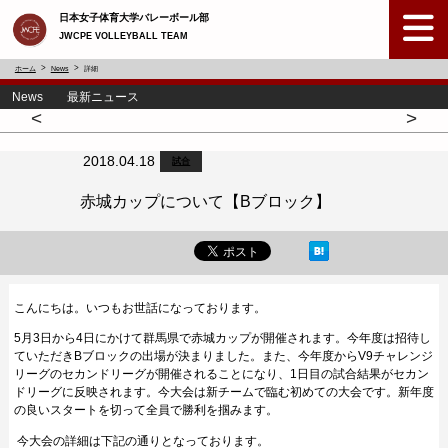
日本女子体育大学バレーボール部
JWCPE VOLLEYBALL TEAM
ホーム
News
詳細
News 最新ニュース
<
>
2018.04.18
試合
赤城カップについて【Bブロック】
こんにちは。いつもお世話になっております。
5月3日から4日にかけて群馬県で赤城カップが開催されます。今年度は招待し
ていただきBブロックの出場が決まりました。また、今年度から
V9チャレンジ
リーグのセカンドリーグが開催されることになり、1日目の試合結果がセカン
ドリーグに反映されます。今大会は新チームで臨む初めての大会です。新年度
の良いスタートを切って全員で勝利を掴みます。
今大会の詳細は下記の通りとなっております。