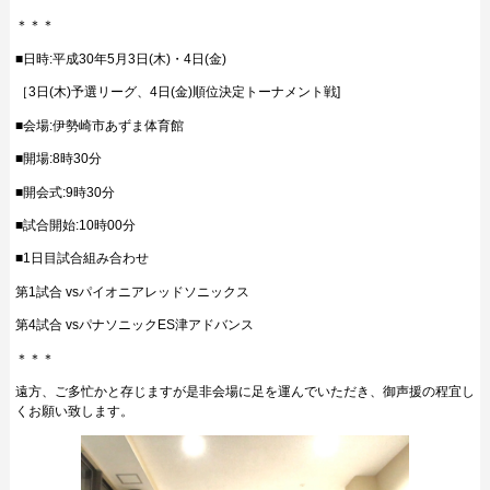
＊＊＊
■日時:平成30年5月3日(木)・4日(金)
［3日(木)予選リーグ、4日(金)順位決定トーナメント戦]
■会場:伊勢崎市あずま体育館
■開場:8時30分
■開会式:9時30分
■試合開始:10時00分
■1日目試合組み合わせ
第1試合 vsパイオニアレッドソニックス
第4試合 vsパナソニックES津アドバンス
＊＊＊
遠方、ご多忙かと存じますが是非会場に足を運んでいただき、御声援の程宜し
くお願い致します。